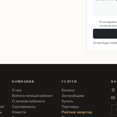
Я соглашаюс
согласие на 
Отзыв будет опуб
КОМПАНИЯ
УСЛУГИ
КО
О нас
Каталог
Войти в личный кабинет
Застройщики
О личном кабинете
Купить
аша
Сертификаты
Партнеры
Новости
Рейтинг квартир
ли